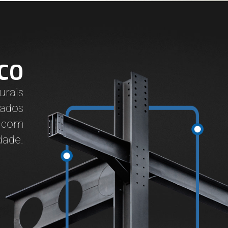
CO
rais
ados
 com
dade.