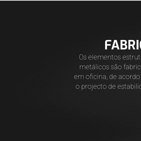
FABRI
Os elementos estrutu
metálicos são fabric
em oficina, de acordo
o projecto de estabili