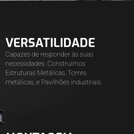
VERSATILIDADE
Capazes de responder às suas
necessidades. Construímos
d
Estruturas Metálicas, Torres
metálicas, e Pavilhões industriais.