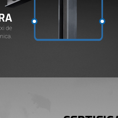
RA
i de
ica.